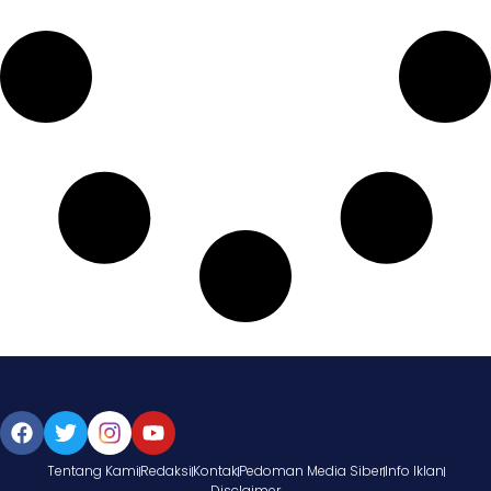
Tentang Kami
Redaksi
Kontak
Pedoman Media Siber
Info Iklan
Disclaimer