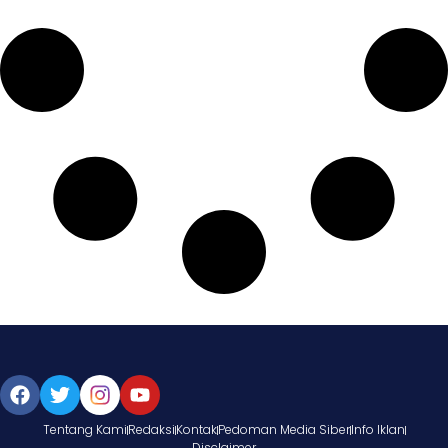
Tentang Kami
Redaksi
Kontak
Pedoman Media Siber
Info Iklan
Disclaimer