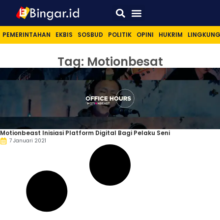
Sport & Lifestyle
PEMERINTAHAN
EKBIS
SOSBUD
POLITIK
OPINI
HUKRIM
LINGKUN
Tag: Motionbesat
Motionbeast Inisiasi Platform Digital Bagi Pelaku Seni
7 Januari 2021