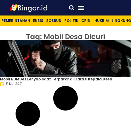
Sport & Lifestyle
PEMERINTAHAN
EKBIS
SOSBUD
POLITIK
OPINI
HUKRIM
LINGKUN
Tag: Mobil Desa Dicuri
Mobil BUMDes Lenyap saat Terparkir di Garasi Kepala Desa
31 Mei 2021