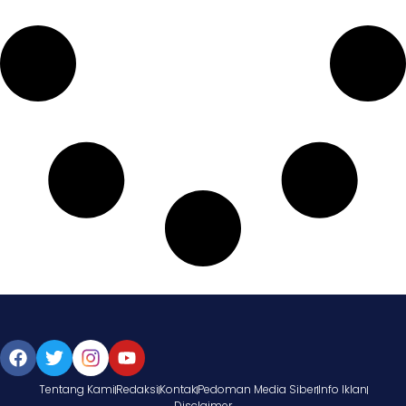
Tentang Kami
Redaksi
Kontak
Pedoman Media Siber
Info Iklan
Disclaimer