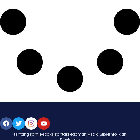
Tentang Kami
Redaksi
Kontak
Pedoman Media Siber
Info Iklan
Disclaimer