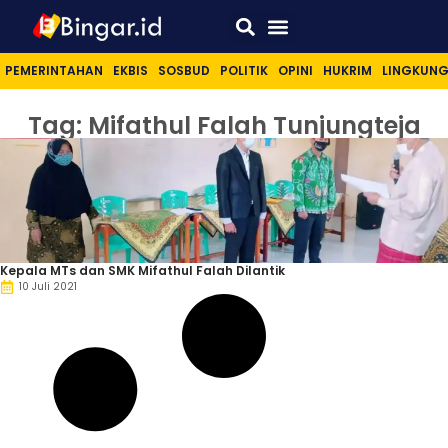
Sport & Lifestyle
PEMERINTAHAN
EKBIS
SOSBUD
POLITIK
OPINI
HUKRIM
LINGKUN
Tag: Mifathul Falah Tunjungteja
Kepala MTs dan SMK Mifathul Falah Dilantik
10 Juli 2021