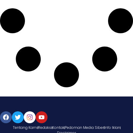
Tentang Kami
Redaksi
Kontak
Pedoman Media Siber
Info Iklan
Disclaimer