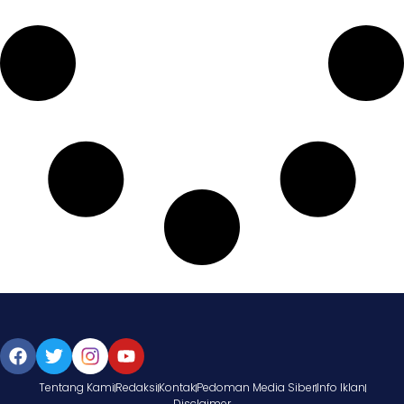
Tentang Kami
Redaksi
Kontak
Pedoman Media Siber
Info Iklan
Disclaimer