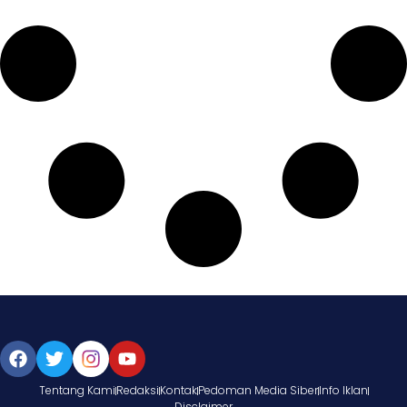
Tentang Kami
Redaksi
Kontak
Pedoman Media Siber
Info Iklan
Disclaimer