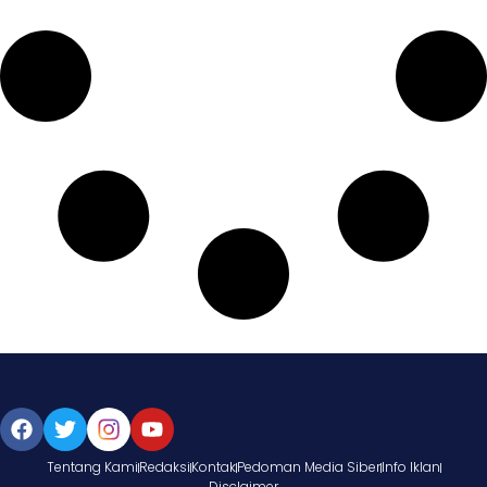
Tentang Kami
Redaksi
Kontak
Pedoman Media Siber
Info Iklan
Disclaimer