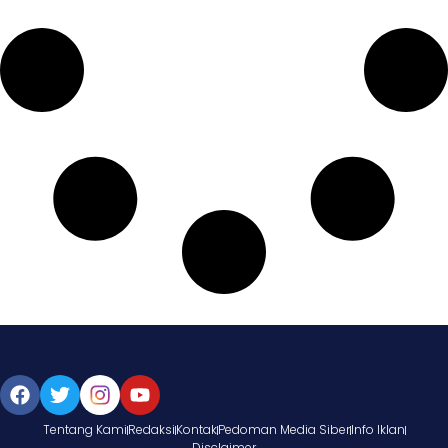
Tentang Kami
Redaksi
Kontak
Pedoman Media Siber
Info Iklan
Disclaimer