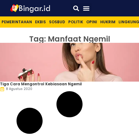
Sport & Lifestyle
PEMERINTAHAN
EKBIS
SOSBUD
POLITIK
OPINI
HUKRIM
LINGKUN
Tag: Manfaat Ngemil
Tiga Cara Mengontrol Kebiasaan Ngemil
8 Agustus 2020