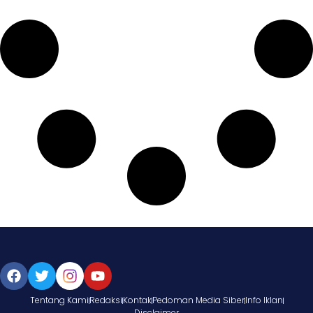
Tentang Kami
Redaksi
Kontak
Pedoman Media Siber
Info Iklan
Disclaimer