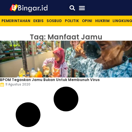
Sport & Lifestyle
PEMERINTAHAN
EKBIS
SOSBUD
POLITIK
OPINI
HUKRIM
LINGKUN
Tag: Manfaat Jamu
BPOM Tegaskan Jamu Bukan Untuk Membunuh Virus
11 Agustus 2020