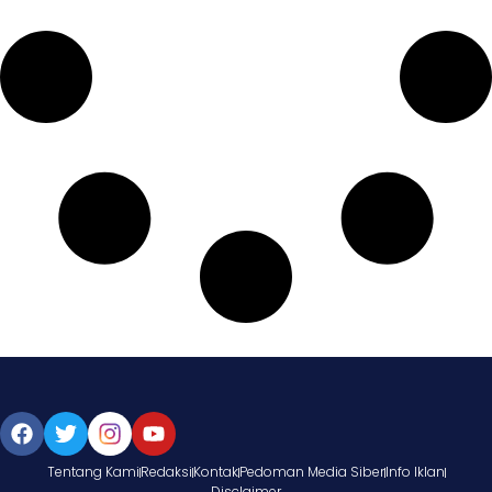
Tentang Kami
Redaksi
Kontak
Pedoman Media Siber
Info Iklan
Disclaimer