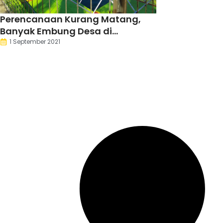
Perencanaan Kurang Matang,
Banyak Embung Desa di
Pandeglang Tak Bermanfaat
1 September 2021