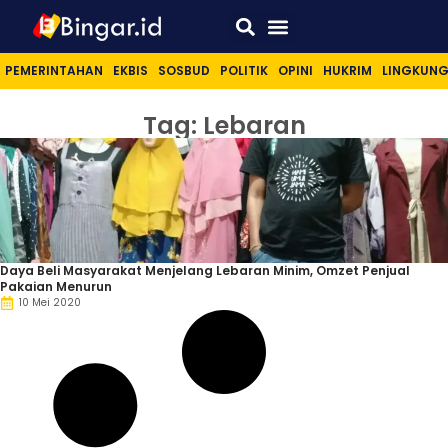
Sport & Lifestyle
PEMERINTAHAN
EKBIS
SOSBUD
POLITIK
OPINI
HUKRIM
LINGKUN
Tag: Lebaran
Daya Beli Masyarakat Menjelang Lebaran Minim, Omzet Penjual
Pakaian Menurun
10 Mei 2020