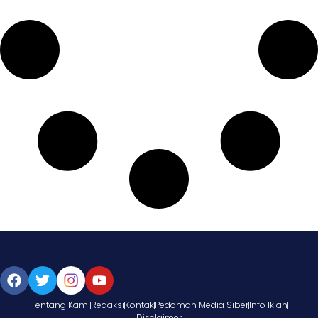
Tentang Kami
Redaksi
Kontak
Pedoman Media Siber
Info Iklan
Disclaimer