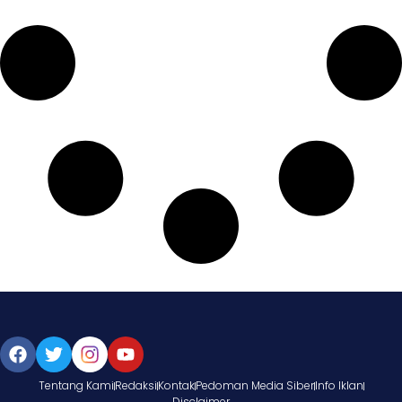
Tentang Kami
Redaksi
Kontak
Pedoman Media Siber
Info Iklan
Disclaimer