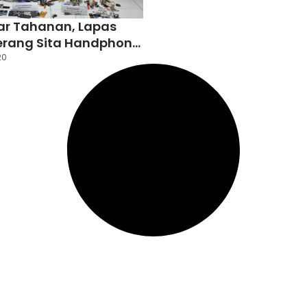
ar Tahanan, Lapas
 Serang Sita Handphone
njata Tajam
20