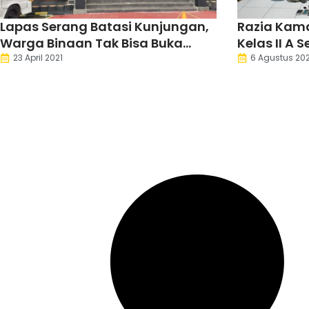
Lapas Serang Batasi Kunjungan,
Razia Kam
Warga Binaan Tak Bisa Buka
Kelas II A
Puasa Bareng Keluarga
Hingga Se
23 April 2021
6 Agustus 20