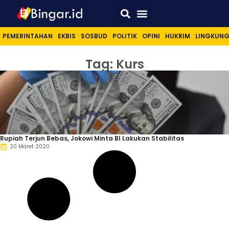
Sport & Lifestyle
PEMERINTAHAN
EKBIS
SOSBUD
POLITIK
OPINI
HUKRIM
LINGKUN
Tag: Kurs
Rupiah Terjun Bebas, Jokowi Minta BI Lakukan Stabilitas
20 Maret 2020