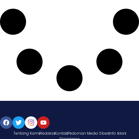
Tentang Kami
Redaksi
Kontak
Pedoman Media Siber
Info Iklan
Disclaimer