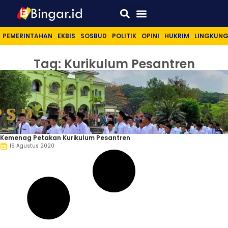
Sport & Lifestyle
PEMERINTAHAN
EKBIS
SOSBUD
POLITIK
OPINI
HUKRIM
LINGKUN
Tag: Kurikulum Pesantren
Kemenag Petakan Kurikulum Pesantren
19 Agustus 2020