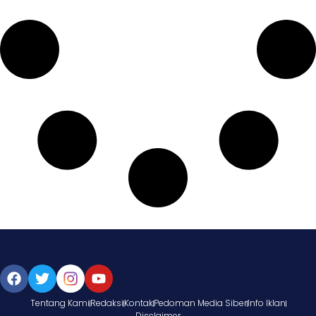
Tentang Kami
Redaksi
Kontak
Pedoman Media Siber
Info Iklan
Disclaimer