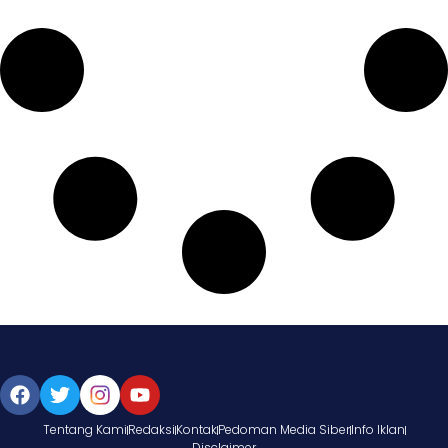
Tentang Kami
Redaksi
Kontak
Pedoman Media Siber
Info Iklan
Disclaimer