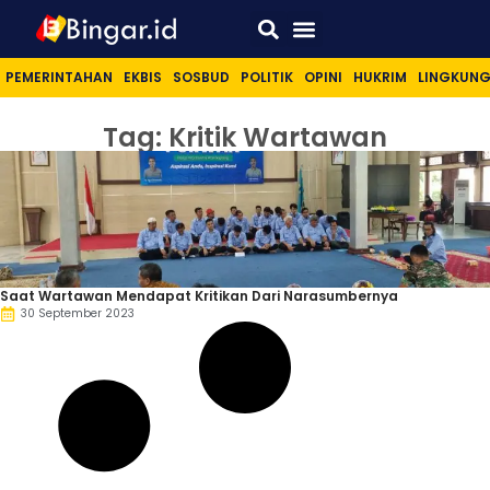
Sport & Lifestyle
PEMERINTAHAN
EKBIS
SOSBUD
POLITIK
OPINI
HUKRIM
LINGKUN
Tag: Kritik Wartawan
Saat Wartawan Mendapat Kritikan Dari Narasumbernya
30 September 2023