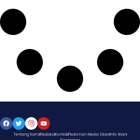
Tentang Kami
Redaksi
Kontak
Pedoman Media Siber
Info Iklan
Disclaimer