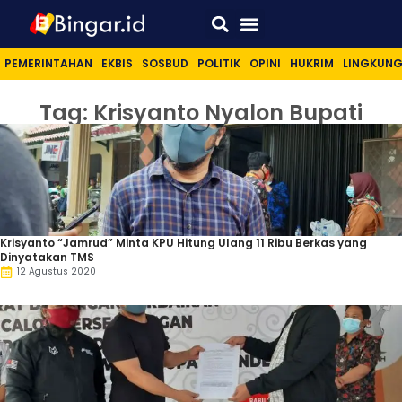
Sport & Lifestyle
PEMERINTAHAN
EKBIS
SOSBUD
POLITIK
OPINI
HUKRIM
LINGKUN
Tag: Krisyanto Nyalon Bupati
Krisyanto “Jamrud” Minta KPU Hitung Ulang 11 Ribu Berkas yang
Dinyatakan TMS
12 Agustus 2020