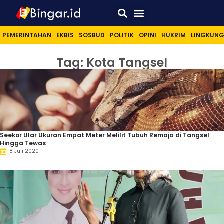
Sport & Lifestyle
PEMERINTAHAN
EKBIS
SOSBUD
POLITIK
OPINI
HUKRIM
LINGKUN
Tag: Kota Tangsel
Seekor Ular Ukuran Empat Meter Melilit Tubuh Remaja di Tangsel
Hingga Tewas
8 Juli 2020