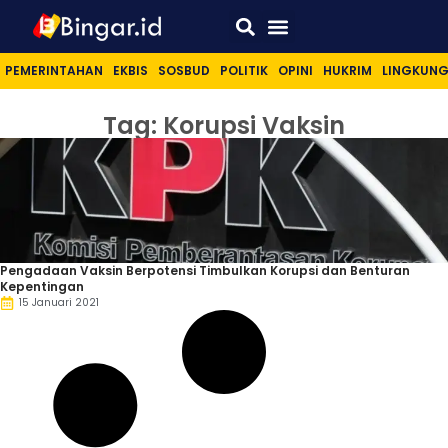
Sport & Lifestyle
PEMERINTAHAN
EKBIS
SOSBUD
POLITIK
OPINI
HUKRIM
LINGKUN
Tag: Korupsi Vaksin
Pengadaan Vaksin Berpotensi Timbulkan Korupsi dan Benturan
Kepentingan
15 Januari 2021