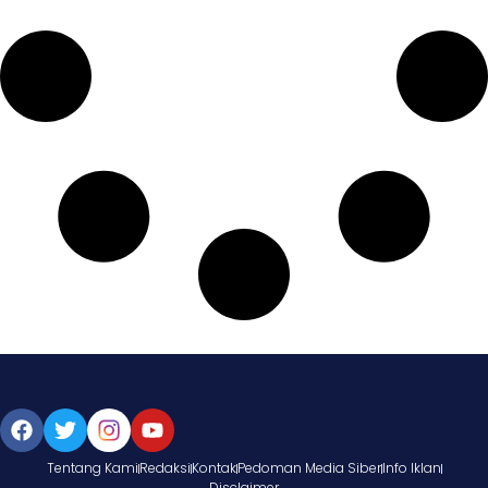
Tentang Kami
Redaksi
Kontak
Pedoman Media Siber
Info Iklan
Disclaimer