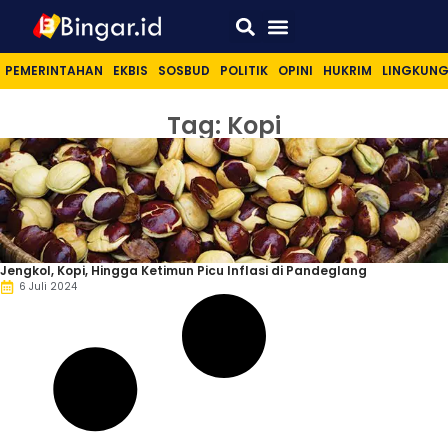
Sport & Lifestyle
PEMERINTAHAN
EKBIS
SOSBUD
POLITIK
OPINI
HUKRIM
LINGKUN
Tag: Kopi
Jengkol, Kopi, Hingga Ketimun Picu Inflasi di Pandeglang
6 Juli 2024