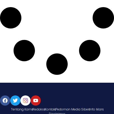
Tentang Kami
Redaksi
Kontak
Pedoman Media Siber
Info Iklan
Disclaimer