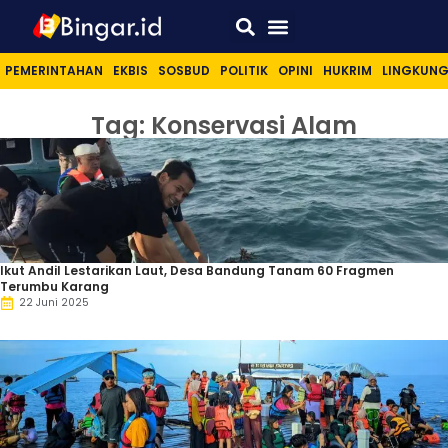
Sport & Lifestyle
PEMERINTAHAN
EKBIS
SOSBUD
POLITIK
OPINI
HUKRIM
LINGKUN
Tag: Konservasi Alam
Ikut Andil Lestarikan Laut, Desa Bandung Tanam 60 Fragmen
Terumbu Karang
22 Juni 2025