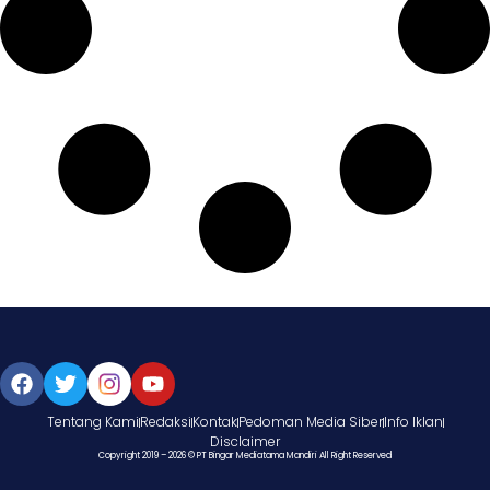
Tentang Kami
Redaksi
Kontak
Pedoman Media Siber
Info Iklan
Disclaimer
Copyright 2019 – 2026 © PT Bingar Mediatama Mandiri All Right Reserved