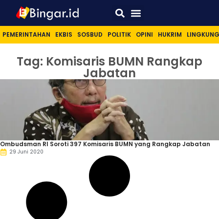
Sport & Lifestyle
PEMERINTAHAN
EKBIS
SOSBUD
POLITIK
OPINI
HUKRIM
LINGKUN
Tag: Komisaris BUMN Rangkap
Jabatan
Ombudsman RI Soroti 397 Komisaris BUMN yang Rangkap Jabatan
29 Juni 2020