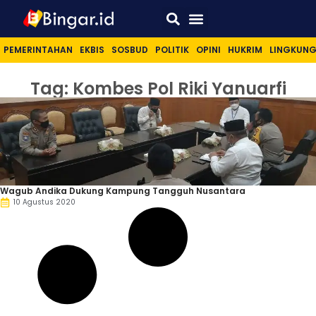
Sport & Lifestyle
PEMERINTAHAN
EKBIS
SOSBUD
POLITIK
OPINI
HUKRIM
LINGKUN
Tag: Kombes Pol Riki Yanuarfi
Wagub Andika Dukung Kampung Tangguh Nusantara
10 Agustus 2020