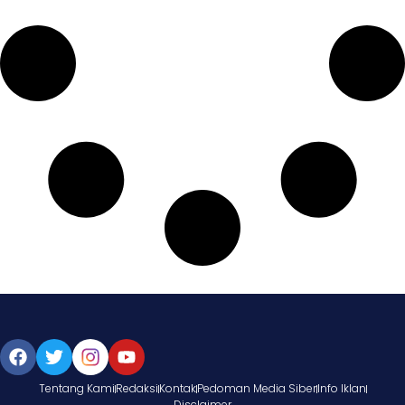
Tentang Kami
Redaksi
Kontak
Pedoman Media Siber
Info Iklan
Disclaimer