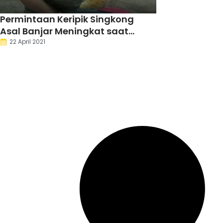
Permintaan Keripik Singkong
Asal Banjar Meningkat saat
Ramadan
22 April 2021