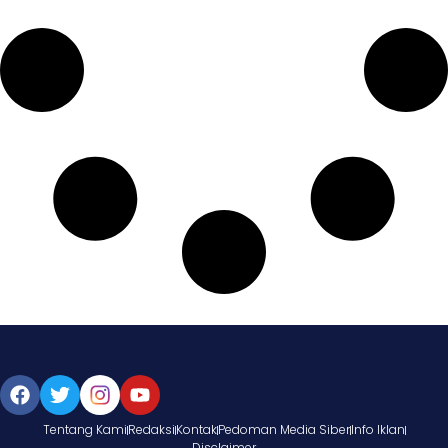
Tentang Kami
Redaksi
Kontak
Pedoman Media Siber
Info Iklan
Disclaimer