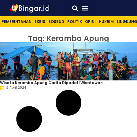
Sport & Lifestyle
PEMERINTAHAN
EKBIS
SOSBUD
POLITIK
OPINI
HUKRIM
LINGKUN
Tag: Keramba Apung
Wisata Keramba Apung Carita Dipadati Wisatawan
13 April 2024