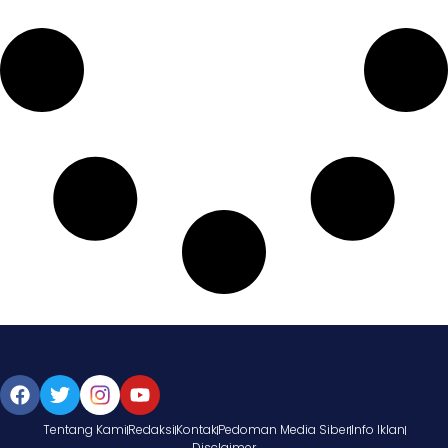
Tentang Kami
Redaksi
Kontak
Pedoman Media Siber
Info Iklan
Disclaimer