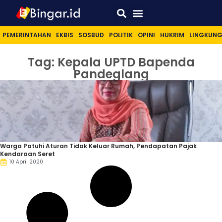
Sport & Lifestyle
PEMERINTAHAN
EKBIS
SOSBUD
POLITIK
OPINI
HUKRIM
LINGKUN
Tag: Kepala UPTD Bapenda
Pandeglang
Warga Patuhi Aturan Tidak Keluar Rumah, Pendapatan Pajak
Kendaraan Seret
10 April 2020