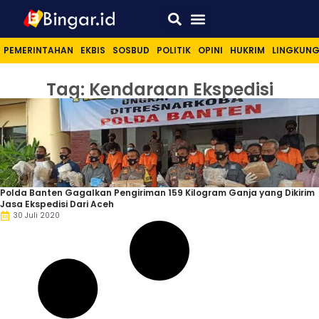
Sport & Lifestyle
PEMERINTAHAN
EKBIS
SOSBUD
POLITIK
OPINI
HUKRIM
LINGKUN
Tag: Kendaraan Ekspedisi
Polda Banten Gagalkan Pengiriman 159 Kilogram Ganja yang Dikirim
Jasa Ekspedisi Dari Aceh
30 Juli 2020