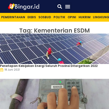
Sport & Lifestyle
PEMERINTAHAN
EKBIS
SOSBUD
POLITIK
OPINI
HUKRIM
LINGKUN
Tag: Kementerian ESDM
Penetapan Kebijakan Energi Seluruh Provinsi Ditargetkan 2022
18 Juni 2021