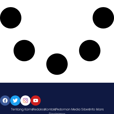
Tentang Kami
Redaksi
Kontak
Pedoman Media Siber
Info Iklan
Disclaimer