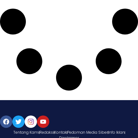
Tentang Kami
Redaksi
Kontak
Pedoman Media Siber
Info Iklan
Disclaimer