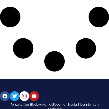
Tentang Kami
Redaksi
Kontak
Pedoman Media Siber
Info Iklan
Disclaimer