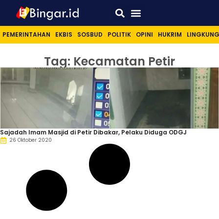
Sport & Lifestyle
PEMERINTAHAN
EKBIS
SOSBUD
POLITIK
OPINI
HUKRIM
LINGKUN
Tag: Kecamatan Petir
Sajadah Imam Masjid di Petir Dibakar, Pelaku Diduga ODGJ
26 Oktober 2020