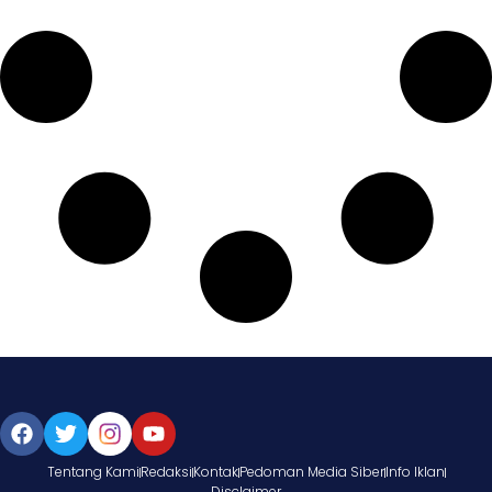
Tentang Kami
Redaksi
Kontak
Pedoman Media Siber
Info Iklan
Disclaimer