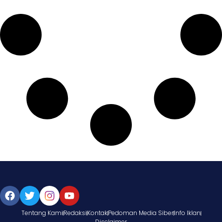
Tentang Kami
Redaksi
Kontak
Pedoman Media Siber
Info Iklan
Disclaimer