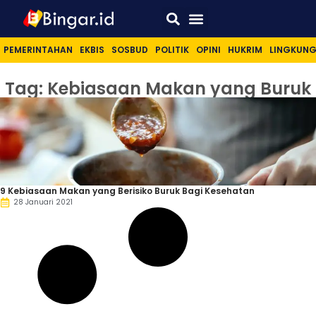
Sport & Lifestyle
PEMERINTAHAN
EKBIS
SOSBUD
POLITIK
OPINI
HUKRIM
LINGKUN
Tag: Kebiasaan Makan yang Buruk
9 Kebiasaan Makan yang Berisiko Buruk Bagi Kesehatan
28 Januari 2021