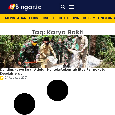
Sport & Lifestyle
PEMERINTAHAN
EKBIS
SOSBUD
POLITIK
OPINI
HUKRIM
LINGKUN
Tag: Karya Bakti
Dandim: Karya Bakti Adalah KonteksAakuntabilitas Peningkatan
Kesejahteraan
24 Agustus 2021