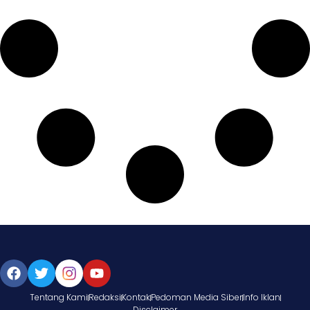
Tentang Kami
Redaksi
Kontak
Pedoman Media Siber
Info Iklan
Disclaimer