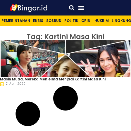
Sport & Lifestyle
PEMERINTAHAN
EKBIS
SOSBUD
POLITIK
OPINI
HUKRIM
LINGKUN
Tag: Kartini Masa Kini
Masih Muda, Mereka Menjelma Menjadi Kartini Masa Kini
21 April 2020