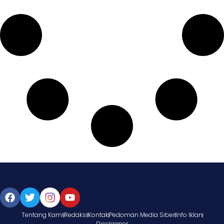
Tentang Kami
Redaksi
Kontak
Pedoman Media Siber
Info Iklan
Disclaimer