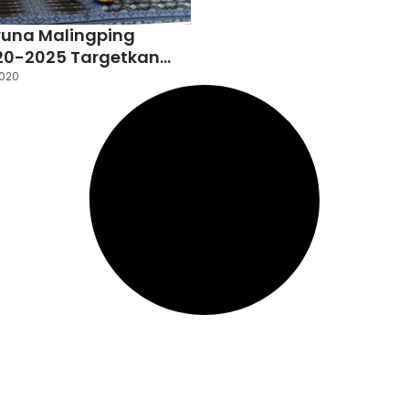
runa Malingping
20-2025 Targetkan
an Kesejahteraan
2020