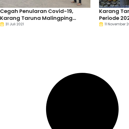
Cegah Penularan Covid-19,
Karang Ta
Karang Taruna Malingping
Periode 20
Bagikan Ribuan Masker
Pengentas
31 Juli 2021
11 November 
Sosial