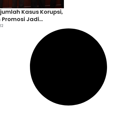
jumlah Kasus Korupsi,
 Promosi Jadi
ebak
22