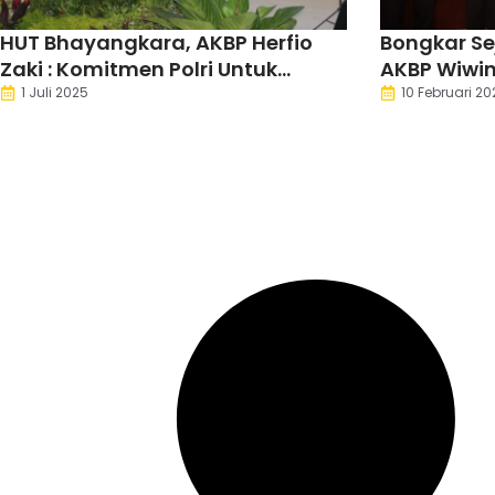
HUT Bhayangkara, AKBP Herfio
Bongkar Se
Zaki : Komitmen Polri Untuk
AKBP Wiwin
Masyarakat
Kapolres L
1 Juli 2025
10 Februari 20