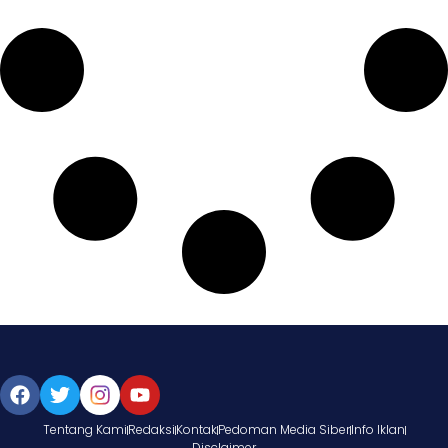
Tentang Kami
Redaksi
Kontak
Pedoman Media Siber
Info Iklan
Disclaimer