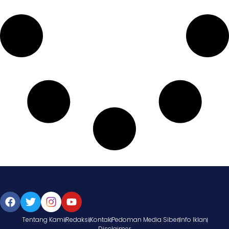
Tentang Kami
Redaksi
Kontak
Pedoman Media Siber
Info Iklan
Disclaimer