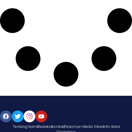
Tentang Kami
Redaksi
Kontak
Pedoman Media Siber
Info Iklan
Disclaimer