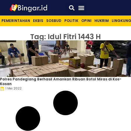
Sport & Lifestyle
PEMERINTAHAN
EKBIS
SOSBUD
POLITIK
OPINI
HUKRIM
LINGKUN
Tag: Idul Fitri 1443 H
Polres Pandeglang Berhasil Amankan Ribuan Botol Miras di Kos-
Kosan
1 Mei 2022