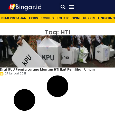
Sport & Lifestyle
PEMERINTAHAN
EKBIS
SOSBUD
POLITIK
OPINI
HUKRIM
LINGKUN
Tag: HTI
Draf RUU Pemilu Larang Mantan HTI Ikut Pemilihan Umum
27 Januari 2021