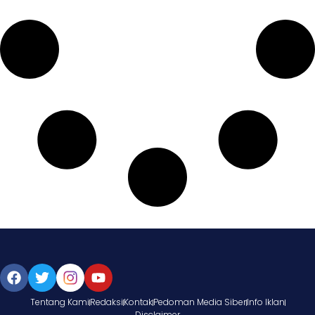
Tentang Kami
Redaksi
Kontak
Pedoman Media Siber
Info Iklan
Disclaimer