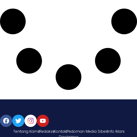
Tentang Kami
Redaksi
Kontak
Pedoman Media Siber
Info Iklan
Disclaimer